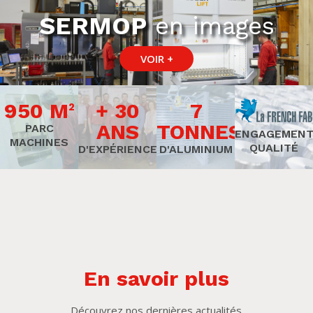
SERMOP
en images
VOIR +
950
M
+
30
7
2
ANS
TONNES
PARC
ENGAGEMEN
MACHINES
QUALITÉ
D'EXPÉRIENCE
D'ALUMINIUM
En savoir plus
Découvrez nos dernières actualités